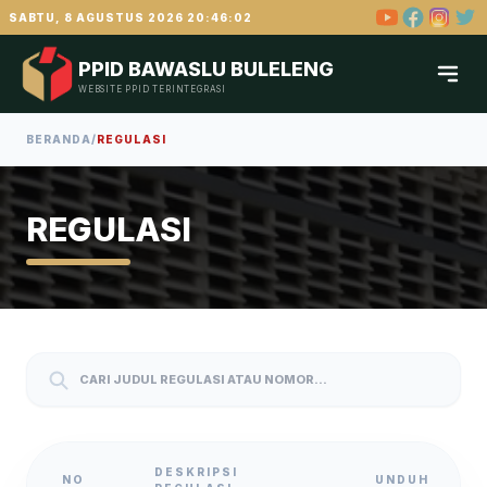
SABTU, 8 AGUSTUS 2026 20:46:02
PPID BAWASLU BULELENG
WEBSITE PPID TERINTEGRASI
BERANDA
/
REGULASI
REGULASI
DESKRIPSI
NO
UNDUH