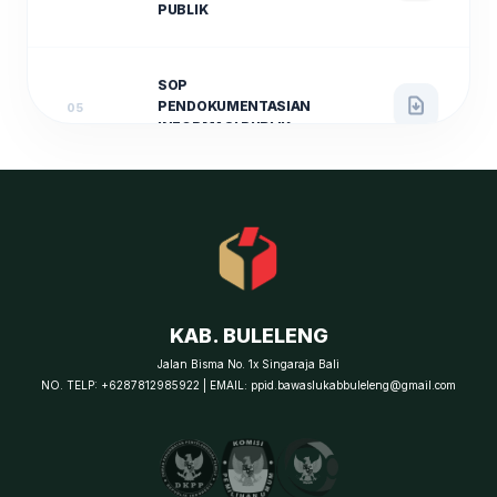
PUBLIK
SOP
PENDOKUMENTASIAN
05
INFORMASI PUBLIK
SOP PENANGANAN
SENGKETA
INFORMASI MELALUI
06
AJUDIKASI NON-
LITIGASI
KAB. BULELENG
SOP PENANGANAN
Jalan Bisma No. 1x Singaraja Bali
KEBERATAN
NO. TELP: +6287812985922 | EMAIL: ppid.bawaslukabbuleleng@gmail.com
07
INFORMASI PUBLIK
(KEPEMILUAN)